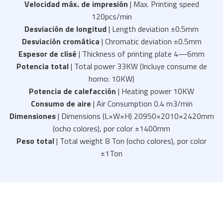
Velocidad máx. de impresión
| Max. Printing speed
120pcs/min
Desviación de longitud
| Length deviation ±0.5mm
Desviación cromática
| Chromatic deviation ±0.5mm
Espesor de clisé
| Thickness of printing plate 4—6mm
Potencia total
| Total power 33KW (Incluye consume de
horno: 10KW)
Potencia de calefacción
| Heating power 10KW
Consumo de aire
| Air Consumption 0.4 m3/min
Dimensiones
| Dimensions (L×W×H) 20950×2010×2420mm
(ocho colores), por color ±1400mm
Peso total
| Total weight 8 Ton (ocho colores), por color
±1Ton