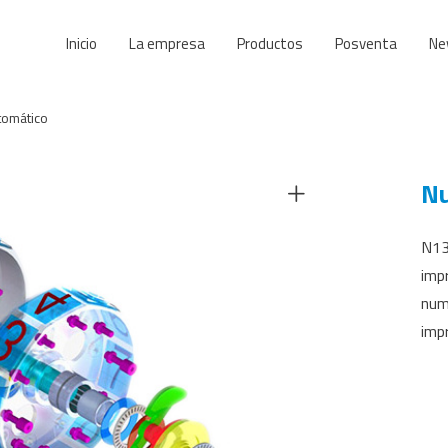
Inicio
La empresa
Productos
Posventa
Ne
tomático
Nu
N13
imp
num
impr