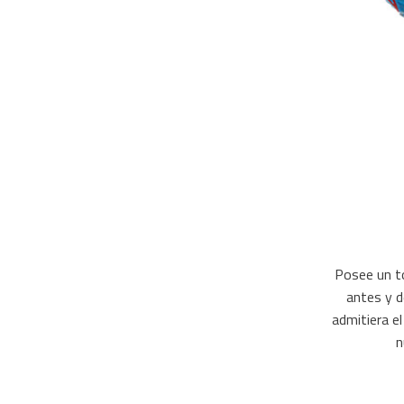
Posee un to
antes y d
admitiera e
n