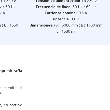
:
1 x 220 V
Tensión de alimentación:
1 x 220 V
z / 60 Hz
Frecuencia de línea:
50 Hz / 60 Hz
7 A
Corriente nominal:
8.5 A
Potencia:
3 HP
 ( B ) 1650
Dimensiones:
( A ) 6080 mm ( B ) 1760 mm
m
( C ) 1530 mm
mprimir rafia
e permite el
é.
, es factible