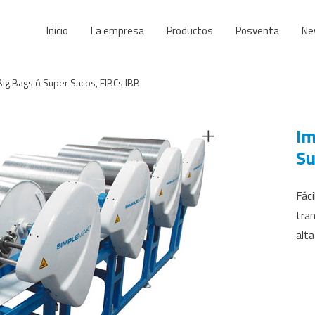
Inicio
La empresa
Productos
Posventa
Ne
ig Bags ó Super Sacos, FIBCs IBB
Im
Su
Fáci
tra
alta