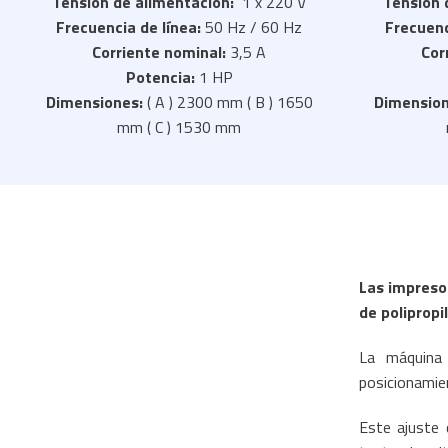
Tensión de alimentación:
1 x 220 V
Tensión 
Frecuencia de línea:
50 Hz / 60 Hz
Frecuenc
Corriente nominal:
3,5 A
Cor
Potencia:
1 HP
Dimensiones:
( A ) 2300 mm ( B ) 1650
Dimension
mm ( C ) 1530 mm
Las impreso
de polipropi
La máquina 
posicionamien
Este ajuste 