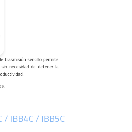
de trasmisión sencillo permite
sin necesidad de detener la
roductividad.
es.
C / IBB4C / IBB5C