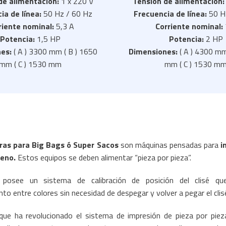
de alimentación:
1 x 220 V
Tensión de alimentación
ia de línea:
50 Hz / 60 Hz
Frecuencia de línea:
50 H
riente nominal:
5,3 A
Corriente nominal:
Potencia:
1,5 HP
Potencia:
2 HP
es:
( A ) 3300 mm ( B ) 1650
Dimensiones:
( A ) 4300 mm
mm ( C ) 1530 mm
mm ( C ) 1530 m
ras para Big Bags ó Super Sacos
son máquinas pensadas para
i
leno.
Estos equipos se deben alimentar “pieza por pieza”.
posee un sistema de calibración de posición del clisé qu
to entre colores sin necesidad de despegar y volver a pegar el clis
que ha revolucionado el sistema de impresión de pieza por pieza