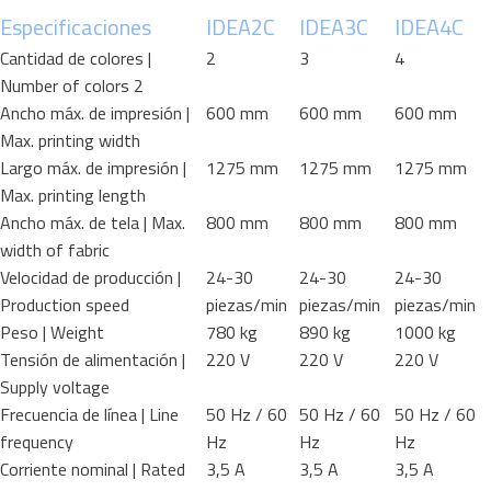
Especificaciones
IDEA2C
IDEA3C
IDEA4C
Cantidad de colores |
2
3
4
Number of colors 2
Ancho máx. de impresión |
600 mm
600 mm
600 mm
Max. printing width
Largo máx. de impresión |
1275 mm
1275 mm
1275 mm
Max. printing length
Ancho máx. de tela | Max.
800 mm
800 mm
800 mm
width of fabric
Velocidad de producción |
24-30
24-30
24-30
Production speed
piezas/min
piezas/min
piezas/min
Peso | Weight
780 kg
890 kg
1000 kg
Tensión de alimentación |
220 V
220 V
220 V
Supply voltage
Frecuencia de línea | Line
50 Hz / 60
50 Hz / 60
50 Hz / 60
frequency
Hz
Hz
Hz
Corriente nominal | Rated
3,5 A
3,5 A
3,5 A